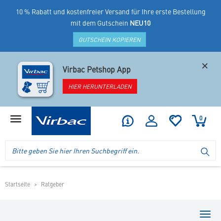
10 % Rabatt und kostenfreier Versand für Ihre erste Bestellung
mit dem Gutschein
NEU10
GUTSCHEIN KOPIEREN
×
Virbac Petshop App
HIER HERUNTERLADEN
0
Produktmenü
anzeigen
Logo
Suche
SU
Virbac
im
-
Header
Ihr
im
Online
mobilen
Startseite
Ratgeber
Shop
Shop
für
spezielles
Men
Tierfutter