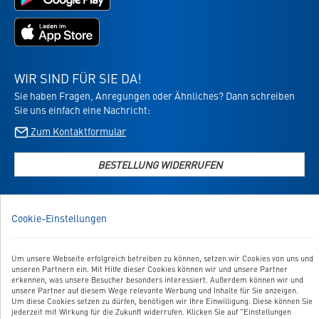
neuem
neuem
bei
neuem
Tab
Tab
Google
Tab
Jetzt
Play
im
laden
App
-
Store
die
WIR SIND FÜR SIE DA!
laden
Virbac-
Sie haben Fragen, Anregungen oder Ähnliches? Dann schreiben
-
Shopping
Sie uns einfach eine Nachricht:
die
App
Virbac-
Zum Kontaktformular
-
Shopping
öffnet
App
im
BESTELLUNG WIDERRUFEN
-
neuen
öffnet
Tab
im
UNSER SERVICE
neuen
Cookie-Einstellungen
Tab
UNSERE TOP-KATEGORIEN
Um unsere Webseite erfolgreich betreiben zu können, setzen wir Cookies von uns und
GEPRÜFTE QUALITÄT
unseren Partnern ein. Mit Hilfe dieser Cookies können wir und unsere Partner
erkennen, was unsere Besucher besonders interessiert. Außerdem können wir und
unsere Partner auf diesem Wege relevante Werbung und Inhalte für Sie anzeigen.
Um diese Cookies setzen zu dürfen, benötigen wir Ihre Einwilligung. Diese können Sie
jederzeit mit Wirkung für die Zukunft widerrufen. Klicken Sie auf "Einstellungen