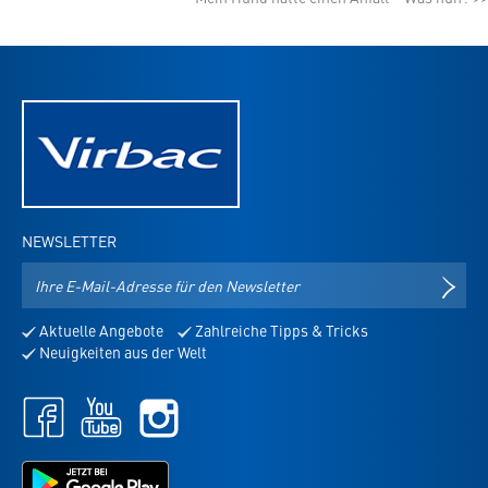
NEWSLETTER
E-
NEWS
Mail-
Adresse
Aktuelle Angebote
Zahlreiche Tipps & Tricks
für
Neuigkeiten aus der Welt
den
Newsletter
Facebook
Youtube
Instagram
-
-
-
öffnet
öffnet
öffnet
in
in
Jetzt
in