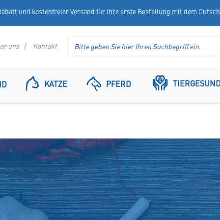
abatt und kostenfreier Versand für Ihre erste Bestellung mit dem Gutsc
Suche
er uns
Kontakt
im
Header
TIERGESUND
KATZE
PFERD
ND