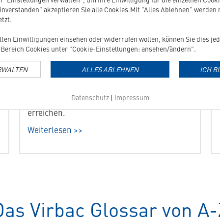
einverstanden" akzeptieren Sie alle Cookies.Mit "Alles Ablehnen" werden
tzt.
ilten Einwilligungen einsehen oder widerrufen wollen, können Sie dies jed
Adipositas
Bereich Cookies unter "Cookie-Einstellungen: ansehen/ändern".
Übergewicht ist auch für Hunde und Katzen
RWALTEN
ALLES ABLEHNEN
ICH B
schädlich und hat negative gesundheitliche
Folgen. Erfahren Sie, wie Sie Ihrem Liebling
Datenschutz
|
Impressum
helfen können, sein Idealgewicht zu
erreichen.
Weiterlesen >>
Das Virbac Glossar von A-