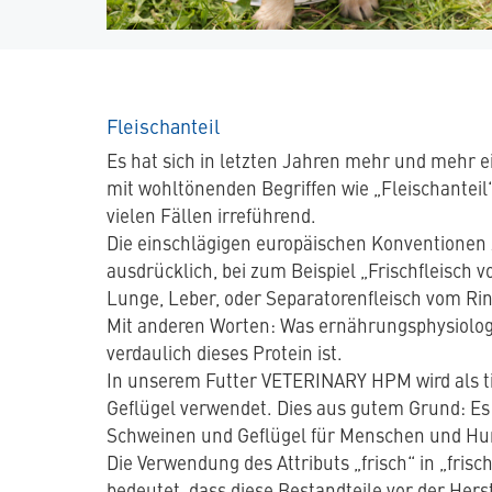
Fleischanteil
Es hat sich in letzten Jahren mehr und mehr e
mit wohltönenden Begriffen wie „Fleischanteil“,
vielen Fällen irreführend.
Die einschlägigen europäischen Konventionen 
ausdrücklich, bei zum Beispiel „Frischfleisch 
Lunge, Leber, oder Separatorenfleisch vom Ri
Mit anderen Worten: Was ernährungsphysiologis
verdaulich dieses Protein ist.
In unserem Futter VETERINARY HPM wird als ti
Geflügel verwendet. Dies aus gutem Grund: Es 
Schweinen und Geflügel für Menschen und Hun
Die Verwendung des Attributs „frisch“ in „frisch
bedeutet, dass diese Bestandteile vor der Herst