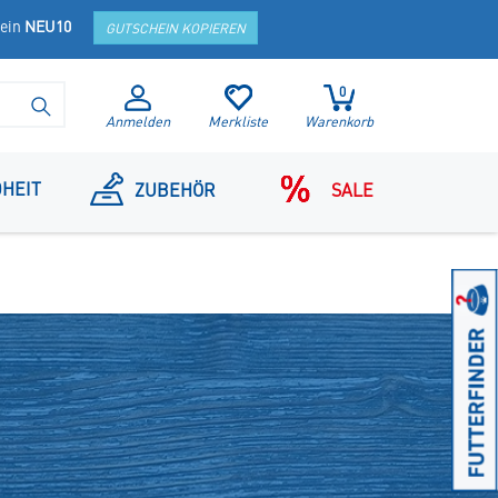
hein
NEU10
GUTSCHEIN KOPIEREN
0
SUCHE STARTEN
Anmelden
Merkliste
Warenkorb
HEIT
ZUBEHÖR
SALE