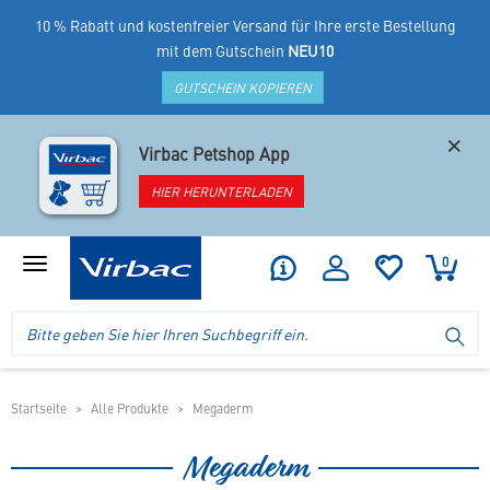
10 % Rabatt und kostenfreier Versand für Ihre erste Bestellung
mit dem Gutschein
NEU10
GUTSCHEIN KOPIEREN
×
Virbac Petshop App
HIER HERUNTERLADEN
0
Produktmenü
anzeigen
Logo
Suche
SU
Virbac
im
-
Header
Ihr
im
Online
mobilen
Startseite
Alle Produkte
Megaderm
Shop
Shop
für
Megaderm
spezielles
Tierfutter