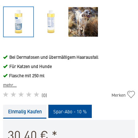
Bei Dermatosen und übermäßigem Haarausfall
Für Katzen und Hunde
Flasche mit 250 ml
mehr...
Megaderm
(
0
)
Merken
in
die
Einmalig Kaufen
Spar-Abo - 10 %
Merkliste
hinzufügen
30,40
€
*