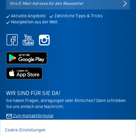
NEWS
Mail-
Adresse
Aktuelle Angebote
Zahlreiche Tipps & Tricks
für
Neuigkeiten aus der Welt
den
Newsletter
Facebook
Youtube
Instagram
-
-
-
öffnet
öffnet
öffnet
in
in
Jetzt
in
neuem
neuem
bei
neuem
Tab
Tab
Google
Tab
Jetzt
Play
im
laden
App
-
Store
die
WIR SIND FÜR SIE DA!
laden
Virbac-
Sie haben Fragen, Anregungen oder Ähnliches? Dann schreiben
-
Shopping
Sie uns einfach eine Nachricht:
die
App
Virbac-
Zum Kontaktformular
-
Shopping
öffnet
App
im
Cookie-Einstellungen
BESTELLUNG WIDERRUFEN
-
neuen