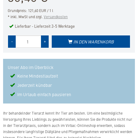
Grundpreis: 121,60 EUR / 1 l
* inkl. MwSt und zzgl.
Versandkosten
Lieferbar - Lieferzeit 3-5 Werktage
Menge
-
+
IN DEN WARENKORB
des
Produkts
Unser Abo im Überblick
Keine Mindestlaufzeit
Jederzeit kündbar
Im Urlaub einfach pausieren
Ihr behandelnder Tierarzt kennt Ihr Tier am besten. Um eine bestmögliche
Versorgung Ihres Lieblings zu gewährleisten, können Sie die Produkte nicht nur
in der Tierarztpraxis, sondern auch im Virbac-Onlineshop erwerben, sodass
insbesondere langfristige Diätpläne und Pflegemaßnahmen verwirklicht werden
können. Für Ihren Tierarzt führt dies zu keinerlei Nachteilen.