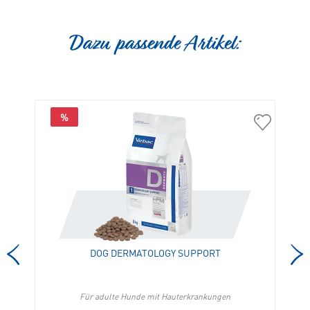
Dazu passende Artikel:
%
01538
04331
Allerderm
Dog
Schaum
Dermatolo
in
Support
die
in
Merkliste
die
hinzufügen
Merkliste
hinzufügen
DOG DERMATOLOGY SUPPORT
Für adulte Hunde mit Hauterkrankungen