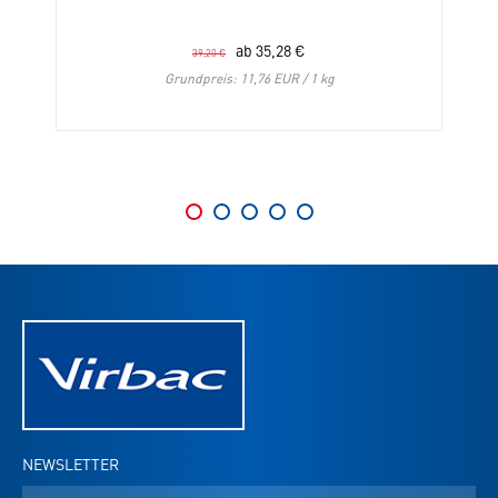
ab
35,28
€
39,20
€
Grundpreis: 11,76 EUR / 1 kg
NEWSLETTER
E-