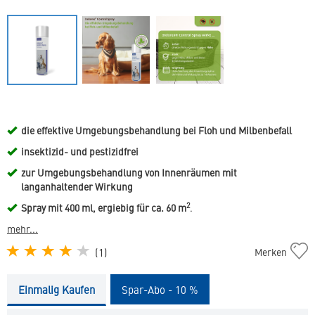
die effektive Umgebungsbehandlung bei Floh und Milbenbefall
insektizid- und pestizidfrei
zur Umgebungsbehandlung von Innenräumen mit
langanhaltender Wirkung
2
Spray mit 400 ml, ergiebig für ca. 60 m
.
mehr...
Indorex
(
1
)
Merken
Control
Spray
Einmalig Kaufen
Spar-Abo - 10 %
in
die