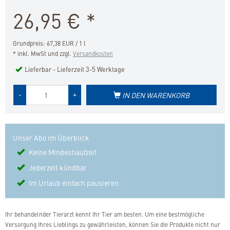
Merkliste
26,95
€
*
hinzufügen
Grundpreis: 67,38 EUR / 1 l
* inkl. MwSt und zzgl.
Versandkosten
Lieferbar - Lieferzeit 3-5 Werktage
Menge
-
+
IN DEN WARENKORB
des
Produkts
Unser Abo im Überblick
Keine Mindestlaufzeit
Jederzeit kündbar
Im Urlaub einfach pausieren
Ihr behandelnder Tierarzt kennt Ihr Tier am besten. Um eine bestmögliche
Versorgung Ihres Lieblings zu gewährleisten, können Sie die Produkte nicht nur