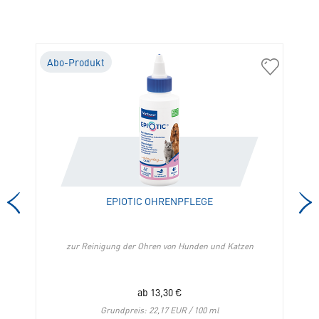
Abo-Produkt
A
04471
01542
Cat
Epiotic
Dermatology
Ohrenpfleg
Support
in
in
die
die
Merkliste
Merkliste
hinzufügen
hinzufügen
EPIOTIC OHRENPFLEGE
zur Reinigung der Ohren von Hunden und Katzen
ab
13,30
€
Grundpreis: 22,17 EUR / 100 ml