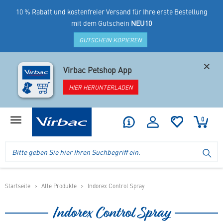
10 % Rabatt und kostenfreier Versand für Ihre erste Bestellung
mit dem Gutschein
NEU10
GUTSCHEIN KOPIEREN
×
Virbac Petshop App
HIER HERUNTERLADEN
0
Produktmenü
anzeigen
Logo
Suche
SU
Virbac
im
-
Header
Ihr
im
Online
mobilen
Startseite
Alle Produkte
Indorex Control Spray
Shop
Shop
für
Indorex Control Spray
spezielles
Tierfutter