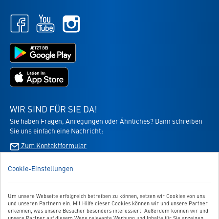
Newsletter
Facebook
Youtube
Instagram
-
-
-
öffnet
öffnet
öffnet
in
in
Jetzt
in
neuem
neuem
bei
neuem
Tab
Tab
Google
Tab
Jetzt
Play
im
laden
App
-
Store
die
WIR SIND FÜR SIE DA!
laden
Virbac-
Sie haben Fragen, Anregungen oder Ähnliches? Dann schreiben
-
Shopping
Sie uns einfach eine Nachricht:
die
App
Virbac-
Zum Kontaktformular
-
Shopping
öffnet
App
im
Cookie-Einstellungen
BESTELLUNG WIDERRUFEN
-
neuen
öffnet
Tab
im
Um unsere Webseite erfolgreich betreiben zu können, setzen wir Cookies von uns
UNSER SERVICE
neuen
und unseren Partnern ein. Mit Hilfe dieser Cookies können wir und unsere Partner
Tab
erkennen, was unsere Besucher besonders interessiert. Außerdem können wir und
unsere Partner auf diesem Wege relevante Werbung und Inhalte für Sie anzeigen.