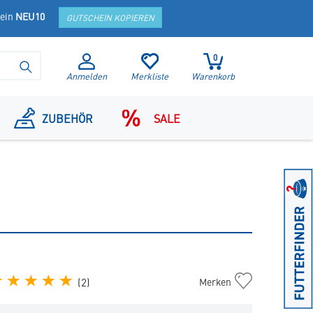
hein
NEU10
GUTSCHEIN KOPIEREN
0
SUCHE STARTEN
Anmelden
Merkliste
Warenkorb
ZUBEHÖR
SALE
Starterpaket
(
2
)
Merken
Junior
Cat