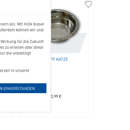
04603
04505
Digitaler
Napf
Messlöffel
Katze
ern ein. Mit Hilfe dieser
in
in
Außerdem können wir und
die
die
Merkliste
Merkliste
t Wirkung für die Zukunft
hinzufügen
hinzufügen
es zu erteilen oder diese
 nur die unbedingt
NAPF KATZE
erzeit in unserer
IN EINVERSTANDEN
3,99
€