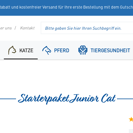
abatt und kostenfreier Versand für Ihre erste Bestellung mit dem Gutsc
Suche
er uns
Kontakt
im
Header
KATZE
PFERD
TIERGESUNDHEIT
Starterpaket Junior Cat