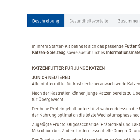
Beschreibung
Gesundheitsvorteile
Zusammen
In Ihrem Starter-Kit befindet sich das passende
Futter
f
Katzen-Spielzeug
sowie ausführliches
Informationsmate
KATZENFUTTER FÜR JUNGE KATZEN
JUNIOR NEUTERED
Alleinfuttermittel für kastrierte heranwachsende Katze
Nach der Kastration können junge Katzen bereits zu Üb
für Übergewicht.
Der hohe Proteingehalt unterstützt währenddessen die E
der Nahrung optimal an die letzte Wachstumsphase nach
Zugefügte Fructo-Oligosaccharide (Präbiotika) und Lak
Mikrobiom bei. Zudem fördern essentielle Omega-3- un
Der Zusatz von Braunalge (
Ascophyllum nodosum
) hilf