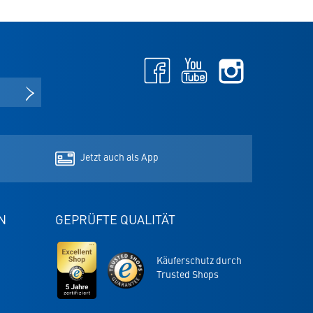
Facebook
Youtube
Instagram
-
-
-
NEWSLETTER ANMELDEN
öffnet
öffnet
öffnet
in
in
in
neuem
neuem
neuem
Tab
Tab
Tab
Jetzt auch als App
N
GEPRÜFTE QUALITÄT
Trusted
Trusted
Käuferschutz durch
Shops
Shops
Trusted Shops
Zertifikat
Garantie
-
-
5
öffnet