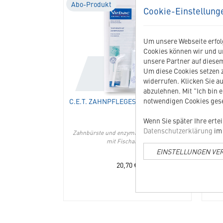
Abo-Produkt
Abo
Cookie-Einstellung
01107
C.E.T.
Zahnpflegese
Um unsere Webseite erfolg
für
Cookies können wir und u
Katzen
unsere Partner auf diesem
in
Um diese Cookies setzen z
die
widerrufen. Klicken Sie au
Merkliste
abzulehnen. Mit "Ich bin 
hinzufügen
notwendigen Cookies gese
C.E.T. ZAHNPFLEGESET FÜR KATZEN
Wenn Sie später Ihre erte
Datenschutzerklärung
im 
Zahnbürste und enzymatische Zahnpasta
mit Fischaroma
Ge
EINSTELLUNGEN VE
20,70
€