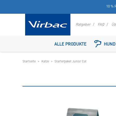
10 % R
Ratgeber
FAQ
Üb
Logo
Virbac
ALLE PRODUKTE
HUND
-
Ihr
Online
Startseite
Katze
Starterpaket Junior Cat
Shop
für
spezielles
Tierfutter