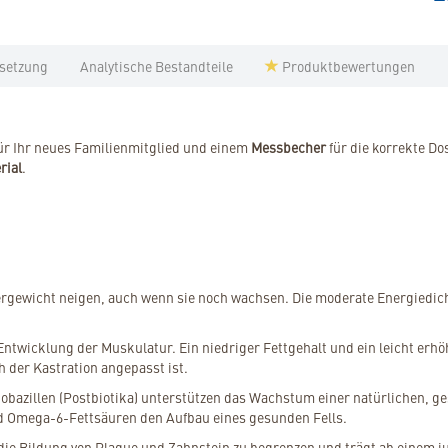
setzung
Analytische Bestandteile
Produktbewertungen
ür Ihr neues Familienmitglied und einem
Messbecher
für die korrekte D
rial
.
n
ergewicht neigen, auch wenn sie noch wachsen. Die moderate Energiedic
ntwicklung der Muskulatur. Ein niedriger Fettgehalt und ein leicht erhö
 der Kastration angepasst ist.
tobazillen (Postbiotika) unterstützen das Wachstum einer natürlichen,
d Omega-6-Fettsäuren den Aufbau eines gesunden Fells.
t, die Bildung von Plaque und Zahnstein zu begrenzen und trägt ab einem 