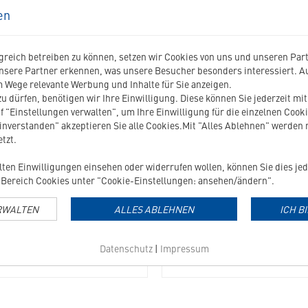
-Produkt
en
01104
Zahnpasta
t
mit
reich betreiben zu können, setzen wir Cookies von uns und unseren Partn
Geflügelgeschmack
nsere Partner erkennen, was unsere Besucher besonders interessiert. 
in
 Wege relevante Werbung und Inhalte für Sie anzeigen.
die
u dürfen, benötigen wir Ihre Einwilligung. Diese können Sie jederzeit mi
Merkliste
f "Einstellungen verwalten", um Ihre Einwilligung für die einzelnen Cooki
hinzufügen
einverstanden" akzeptieren Sie alle Cookies.Mit "Alles Ablehnen" werden
tzt.
ZAHNPASTA MIT
DIGITALER MESSLÖFFEL
GEFLÜGELGESCHMACK
ilten Einwilligungen einsehen oder widerrufen wollen, können Sie dies jed
Bereich Cookies unter "Cookie-Einstellungen: ansehen/ändern".
Enzymatische Zahnpasta mit
flügelaroma für Hunde und Katzen
RWALTEN
ALLES ABLEHNEN
ICH B
15,80
€
19,99
€
Grundpreis: 225,71 EUR / 1 kg
Datenschutz
|
Impressum