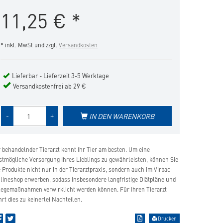
in
11,25
€
*
die
Merkliste
hinzufügen
* inkl. MwSt und zzgl.
Versandkosten
Lieferbar - Lieferzeit 3-5 Werktage
Versandkostenfrei ab 29 €
Menge
-
+
IN DEN WARENKORB
des
Produkts
r behandelnder Tierarzt kennt Ihr Tier am besten. Um eine
stmögliche Versorgung Ihres Lieblings zu gewährleisten, können Sie
e Produkte nicht nur in der Tierarztpraxis, sondern auch im Virbac-
lineshop erwerben, sodass insbesondere langfristige Diätpläne und
legemaßnahmen verwirklicht werden können. Für Ihren Tierarzt
hrt dies zu keinerlei Nachteilen.
Drucken