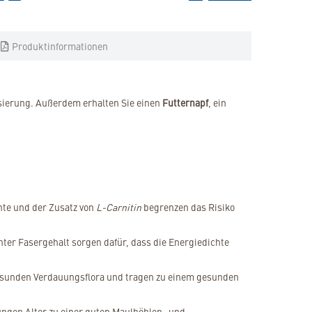
Produktinformationen
osierung. Außerdem erhalten Sie einen
Futternapf
, ein
hte und der Zusatz von
L-Carnitin
begrenzen das Risiko
hter Fasergehalt sorgen dafür, dass die Energiedichte
 gesunden Verdauungsflora und tragen zu einem gesunden
jungen Alter zu einer guten Maulhöhlen- und