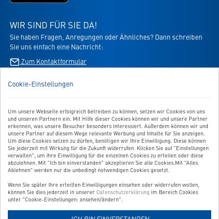
laden
App
-
Store
die
WIR SIND FÜR SIE DA!
laden
Virbac-
Sie haben Fragen, Anregungen oder Ähnliches? Dann schreiben
-
Shopping
Sie uns einfach eine Nachricht:
die
App
Virbac-
Zum Kontaktformular
-
Shopping
öffnet
App
im
Cookie-Einstellungen
BESTELLUNG WIDERRUFEN
-
neuen
öffnet
Tab
im
Um unsere Webseite erfolgreich betreiben zu können, setzen wir Cookies von uns
UNSER SERVICE
neuen
und unseren Partnern ein. Mit Hilfe dieser Cookies können wir und unsere Partner
Tab
erkennen, was unsere Besucher besonders interessiert. Außerdem können wir und
UNSERE TOP-KATEGORIEN
unsere Partner auf diesem Wege relevante Werbung und Inhalte für Sie anzeigen.
Um diese Cookies setzen zu dürfen, benötigen wir Ihre Einwilligung. Diese können
Sie jederzeit mit Wirkung für die Zukunft widerrufen. Klicken Sie auf "Einstellungen
GEPRÜFTE QUALITÄT
verwalten", um Ihre Einwilligung für die einzelnen Cookies zu erteilen oder diese
abzulehnen. Mit "Ich bin einverstanden" akzeptieren Sie alle Cookies.Mit "Alles
Ablehnen" werden nur die unbedingt notwendigen Cookies gesetzt.
Wenn Sie später Ihre erteilten Einwilligungen einsehen oder widerrufen wollen,
Link
können Sie dies jederzeit in unserer
Datenschutzerklärung
im Bereich Cookies
zur
unter "Cookie-Einstellungen: ansehen/ändern".
Zahlungsarten-
ICH BIN EINVERSTANDEN