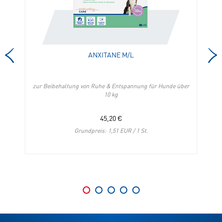
Merkliste
die
hinzufügen
Merkliste
hinzufügen
ANXITANE M/L
zur Beibehaltung von Ruhe & Entspannung für Hunde über
10 kg
45,20
€
Grundpreis: 1,51 EUR / 1 St.