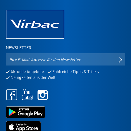
NEWSLETTER
E-
NEWS
Mail-
Adresse
Aktuelle Angebote
Zahlreiche Tipps & Tricks
für
Neuigkeiten aus der Welt
den
Newsletter
Facebook
Youtube
Instagram
-
-
-
öffnet
öffnet
öffnet
in
in
Jetzt
in
neuem
neuem
bei
neuem
Tab
Tab
Google
Tab
Jetzt
Play
im