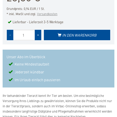
Grundpreis: 0,94 EUR / 1 St.
* inkl. MwSt und zzgl.
Versandkosten
Lieferbar - Lieferzeit 3-5 Werktage
Menge
-
+
IN DEN WARENKORB
des
Produkts
Unser Abo im Überblick
Keine Mindestlaufzeit
Jederzeit kündbar
Im Urlaub einfach pausieren
Ihr behandelnder Tierarzt kennt Ihr Tier am besten. Um eine bestmögliche
Versorgung Ihres Lieblings zu gewährleisten, können Sie die Produkte nicht nur
in der Tierarztpraxis, sondern auch im Virbac-Onlineshop erwerben, sodass
insbesondere langfristige Diätpläne und Pflegemaßnahmen verwirklicht werden
können. Für Ihren Tierarzt führt dies zu keinerlei Nachteilen.