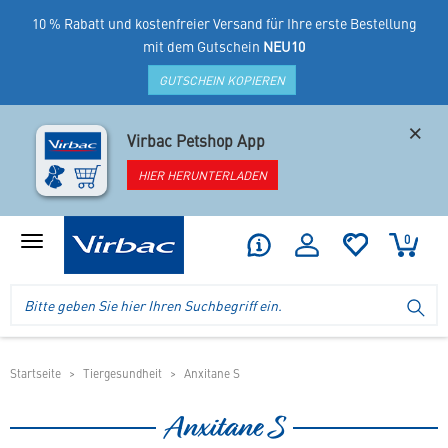
10 % Rabatt und kostenfreier Versand für Ihre erste Bestellung
mit dem Gutschein
NEU10
GUTSCHEIN KOPIEREN
×
Virbac Petshop App
HIER HERUNTERLADEN
0
Produktmenü
anzeigen
Logo
Suche
SU
Virbac
im
-
Header
Ihr
im
Online
mobilen
Startseite
Tiergesundheit
Anxitane S
Shop
Shop
für
Anxitane S
spezielles
Tierfutter