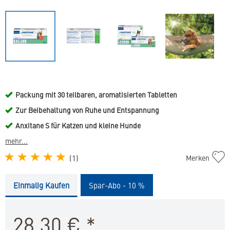
Packung mit 30 teilbaren, aromatisierten Tabletten
Zur Beibehaltung von Ruhe und Entspannung
Anxitane S für Katzen und kleine Hunde
mehr...
Anxitane
(
1
)
Merken
S
in
Einmalig Kaufen
Spar-Abo - 10 %
die
Merkliste
hinzufügen
28,30
€
*