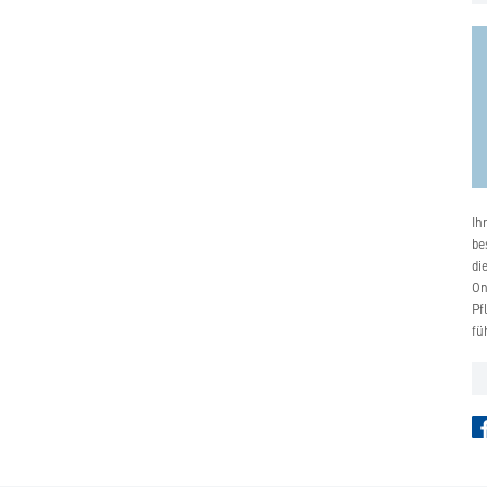
Ih
be
di
On
Pf
fü