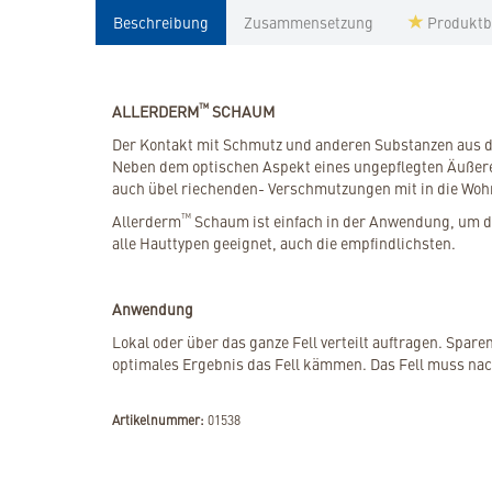
Beschreibung
Zusammensetzung
Produktb
™
ALLERDERM
SCHAUM
Der Kontakt mit Schmutz und anderen Substanzen aus de
Neben dem optischen Aspekt eines ungepflegten Äußeren
auch übel riechenden- Verschmutzungen mit in die Wo
™
Allerderm
Schaum ist einfach in der Anwendung, um das
alle Hauttypen geeignet, auch die empfindlichsten.
Anwendung
Lokal oder über das ganze Fell verteilt auftragen. Spa
optimales Ergebnis das Fell kämmen. Das Fell muss n
Artikelnummer:
01538