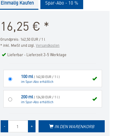
Einmalig Kaufen
Spar-Abo - 10 %
die
Merkliste
hinzufügen
16,25
€
*
Grundpreis: 162,50 EUR / 1 l
* inkl. MwSt und zzgl.
Versandkosten
Lieferbar - Lieferzeit 3-5 Werktage
100 ml
( 162,50 EUR / 1 l )
im Spar-Abo erhältlich
200 ml
( 124,50 EUR / 1 l )
im Spar-Abo erhältlich
Menge
-
+
IN DEN WARENKORB
des
Produkts