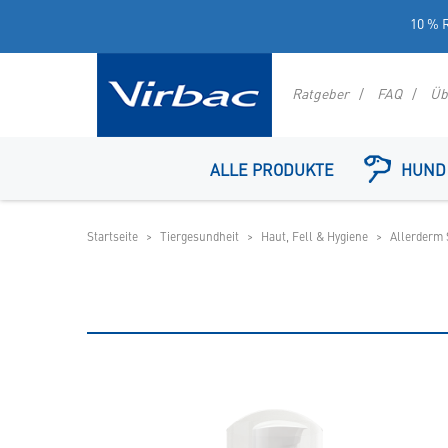
10 % R
Ratgeber
FAQ
Üb
Logo
Virbac
ALLE PRODUKTE
HUND
-
Ihr
Online
Startseite
Tiergesundheit
Haut, Fell & Hygiene
Allerderm
Shop
für
spezielles
Tierfutter