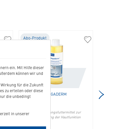
Abo-Produkt
Abo-Produkt
01540
01550
Allerderm
Megaderm
Shampoo
in
empfindliche
die
Haut
Merkliste
ern ein. Mit Hilfe dieser
in
hinzufügen
Außerdem können wir und
die
Merkliste
t Wirkung für die Zukunft
hinzufügen
es zu erteilen oder diese
MEGADERM
EPIOTI
 nur die unbedingt
licher
Diät-Ergänzungsfuttermittel zur
zur Reinigung 
erzeit in unserer
Unterstützung der Hautfunktion