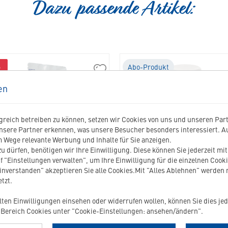
Dazu passende Artikel:
%
Abo-Produkt
04471
Cat
en
Dermatology
Support
in
reich betreiben zu können, setzen wir Cookies von uns und unseren Partn
die
nsere Partner erkennen, was unsere Besucher besonders interessiert. 
Merkliste
 Wege relevante Werbung und Inhalte für Sie anzeigen.
hinzufügen
u dürfen, benötigen wir Ihre Einwilligung. Diese können Sie jederzeit mi
f "Einstellungen verwalten", um Ihre Einwilligung für die einzelnen Cooki
CAT DERMATOLOGY SUPPORT
ALLERDERM SHAMPOO
einverstanden" akzeptieren Sie alle Cookies.Mit "Alles Ablehnen" werden
EMPFINDLICHE HAUT
tzt.
r adulte Katzen mit Hautproblemen
zur regelmäßigen Pflege bei empfind
ilten Einwilligungen einsehen oder widerrufen wollen, können Sie dies jed
und trockener Haut
Bereich Cookies unter "Cookie-Einstellungen: ansehen/ändern".