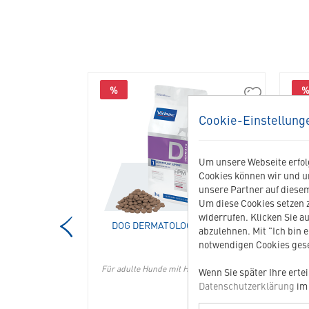
%
01542
04331
Epiotic
Dog
Cookie-Einstellung
Ohrenpflege
Dermatology
in
Support
die
in
Um unsere Webseite erfolg
Merkliste
die
Cookies können wir und u
hinzufügen
Merkliste
unsere Partner auf diesem
hinzufügen
Um diese Cookies setzen z
widerrufen. Klicken Sie au
NPFLEGE
DOG DERMATOLOGY SUPPORT
abzulehnen. Mit "Ich bin 
notwendigen Cookies gese
n von Hunden und
Für adulte Hunde mit Hauterkrankungen
Fü
Wenn Sie später Ihre erte
Datenschutzerklärung
im 