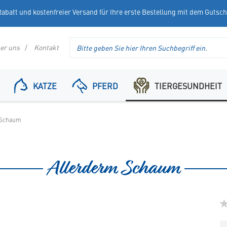
abatt und kostenfreier Versand für Ihre erste Bestellung mit dem Gutsc
Suche
er uns
Kontakt
im
Header
KATZE
PFERD
TIERGESUNDHEIT
 Schaum
Allerderm Schaum