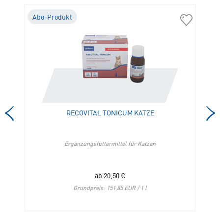
Abo-Produkt
A
01525
01145
Nutribound
Recovital
Katze
Tonicum
in
Katze
die
in
Merkliste
die
hinzufügen
Merkliste
hinzufügen
RECOVITAL TONICUM KATZE
Ergänzungsfuttermittel für Katzen
Z
ab
20,50
€
Grundpreis: 151,85 EUR / 1 l