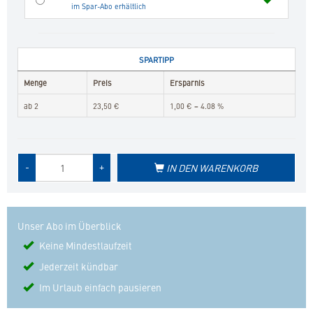
im Spar-Abo erhältlich
SPARTIPP
Menge
Preis
Ersparnis
ab 2
23,50 €
1,00 € = 4.08 %
Menge
-
+
IN DEN WARENKORB
des
Produkts
Unser Abo im Überblick
Keine Mindestlaufzeit
Jederzeit kündbar
Im Urlaub einfach pausieren