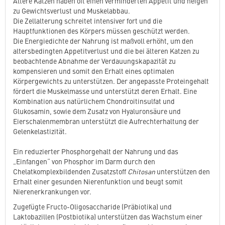
Ältere Katzen haben oft einen verminderten Appetit und neigen
zu Gewichtsverlust und Muskelabbau.
Die Zellalterung schreitet intensiver fort und die
Hauptfunktionen des Körpers müssen geschützt werden.
Die Energiedichte der Nahrung ist maßvoll erhöht, um den
altersbedingten Appetitverlust und die bei älteren Katzen zu
beobachtende Abnahme der Verdauungskapazität zu
kompensieren und somit den Erhalt eines optimalen
Körpergewichts zu unterstützen. Der angepasste Proteingehalt
fördert die Muskelmasse und unterstützt deren Erhalt. Eine
Kombination aus natürlichem Chondroitinsulfat und
Glukosamin, sowie dem Zusatz von Hyaluronsäure und
Eierschalenmembran unterstützt die Aufrechterhaltung der
Gelenkelastizität.
Ein reduzierter Phosphorgehalt der Nahrung und das
„Einfangen“ von Phosphor im Darm durch den
Chelatkomplexbildenden Zusatzstoff
Chitosan
unterstützen den
Erhalt einer gesunden Nierenfunktion und beugt somit
Nierenerkrankungen vor.
Zugefügte Fructo-Oligosaccharide (Präbiotika) und
Laktobazillen (Postbiotika) unterstützen das Wachstum einer