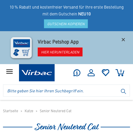
10 % Rabatt und kostenfreier Versand für Ihre erste Bestellung
mit dem Gutschein
NEU10
GUTSCHEIN KOPIEREN
×
Virbac Petshop App
HIER HERUNTERLADEN
0
Produktmenü
anzeigen
Logo
Suche
SU
Virbac
im
-
Header
Ihr
im
Online
mobilen
Startseite
Katze
Senior Neutered Cat
Shop
Shop
für
Senior Neutered Cat
spezielles
Tierfutter