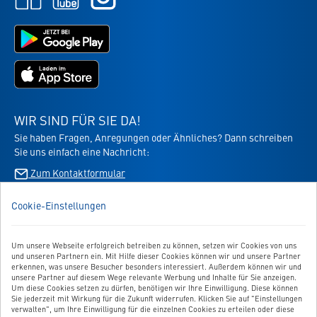
-
-
-
öffnet
öffnet
öffnet
in
in
Jetzt
in
neuem
neuem
bei
neuem
Tab
Tab
Google
Tab
Jetzt
Play
im
laden
App
-
Store
die
WIR SIND FÜR SIE DA!
laden
Virbac-
Sie haben Fragen, Anregungen oder Ähnliches? Dann schreiben
-
Shopping
Sie uns einfach eine Nachricht:
die
App
Virbac-
Zum Kontaktformular
-
Shopping
öffnet
App
im
Cookie-Einstellungen
BESTELLUNG WIDERRUFEN
-
neuen
öffnet
Tab
im
Um unsere Webseite erfolgreich betreiben zu können, setzen wir Cookies von uns
UNSER SERVICE
neuen
und unseren Partnern ein. Mit Hilfe dieser Cookies können wir und unsere Partner
Tab
erkennen, was unsere Besucher besonders interessiert. Außerdem können wir und
UNSERE TOP-KATEGORIEN
unsere Partner auf diesem Wege relevante Werbung und Inhalte für Sie anzeigen.
Um diese Cookies setzen zu dürfen, benötigen wir Ihre Einwilligung. Diese können
Sie jederzeit mit Wirkung für die Zukunft widerrufen. Klicken Sie auf "Einstellungen
GEPRÜFTE QUALITÄT
verwalten", um Ihre Einwilligung für die einzelnen Cookies zu erteilen oder diese