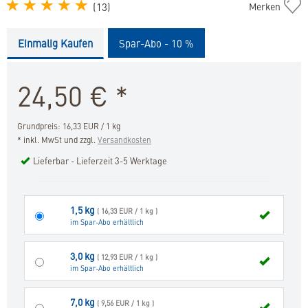
Senior
(
13
)
Merken
Neutered
Cat
Einmalig Kaufen
Spar-Abo - 10 %
in
die
Merkliste
24,50
€
*
hinzufügen
Grundpreis: 16,33 EUR / 1 kg
* inkl. MwSt und zzgl.
Versandkosten
Lieferbar - Lieferzeit 3-5 Werktage
1,5 kg
( 16,33 EUR / 1 kg )
im Spar-Abo erhältlich
3,0 kg
( 12,93 EUR / 1 kg )
im Spar-Abo erhältlich
7,0 kg
( 9,56 EUR / 1 kg )