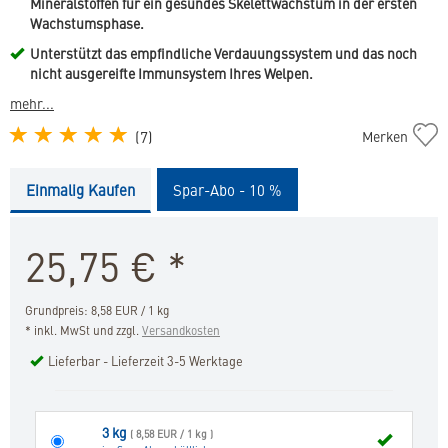
Mineralstoffen für ein gesundes Skelettwachstum in der ersten
Wachstumsphase.
Unterstützt das empfindliche Verdauungssystem und das noch
nicht ausgereifte Immunsystem Ihres Welpen.
mehr...
Puppy
(
7
)
Merken
Large
&
Einmalig Kaufen
Spar-Abo - 10 %
Medium
Dog
in
25,75
€
*
die
Merkliste
hinzufügen
Grundpreis: 8,58 EUR / 1 kg
* inkl. MwSt und zzgl.
Versandkosten
Lieferbar - Lieferzeit 3-5 Werktage
3 kg
( 8,58 EUR / 1 kg )