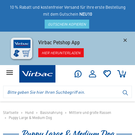
10 % Rabatt und kostenfreier Versand für Ihre erste Bestellung
mit dem Gutschein
NEU10
GUTSCHEIN KOPIEREN
×
Virbac Petshop App
HIER HERUNTERLADEN
0
Produktmenü
anzeigen
Logo
Suche
SU
Virbac
im
-
Header
Ihr
im
Online
mobilen
Startseite
Hund
Basisnahrung
Mittlere und große Rassen
Shop
Puppy Large & Medium Dog
Shop
für
spezielles
Puppy Large & Medium Dog
Tierfutter