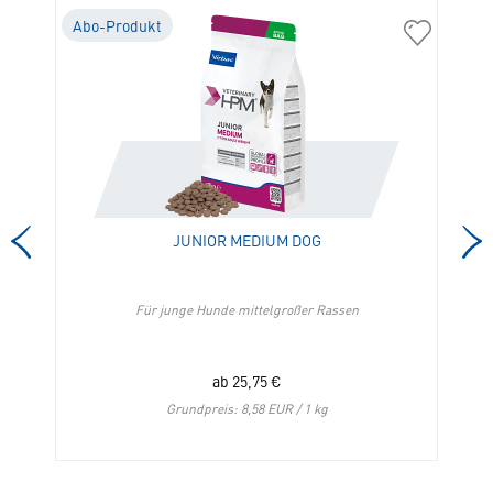
Abo-Produkt
A
01516
05021
Enterogelan
Junior
KH
Medium
in
Dog
die
in
Merkliste
die
hinzufügen
Merkliste
hinzufügen
JUNIOR MEDIUM DOG
Für junge Hunde mittelgroßer Rassen
ab
25,75
€
Grundpreis: 8,58 EUR / 1 kg