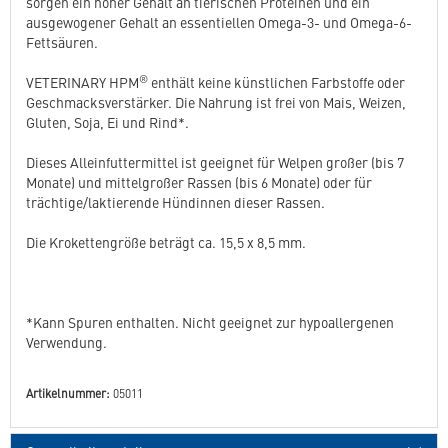
sorgen ein hoher Gehalt an tierischen Proteinen und ein
ausgewogener Gehalt an essentiellen Omega-3- und Omega-6-
Fettsäuren.
®
VETERINARY HPM
enthält keine künstlichen Farbstoffe oder
Geschmacksverstärker. Die Nahrung ist frei von Mais, Weizen,
Gluten, Soja, Ei und Rind*.
Dieses Alleinfuttermittel ist geeignet für Welpen großer (bis 7
Monate) und mittelgroßer Rassen (bis 6 Monate) oder für
trächtige/laktierende Hündinnen dieser Rassen.
Die Krokettengröße beträgt ca. 15,5 x 8,5 mm.
*Kann Spuren enthalten. Nicht geeignet zur hypoallergenen
Verwendung.
Artikelnummer:
05011