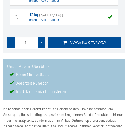
im Spar-Abo erhältlich
12 kg
( 6,41 EUR / 1 kg )
im Spar-Abo erhältlich
Menge
-
+
IN DEN WARENKORB
des
Produkts
Unser Abo im Überblick
Keine Mindestlaufzeit
Jederzeit kündbar
Im Urlaub einfach pausieren
Ihr behandelnder Tierarzt kennt Ihr Tier am besten. Um eine bestmögliche
Versorgung Ihres Lieblings zu gewährleisten, können Sie die Produkte nicht nur
in der Tierarztpraxis, sondern auch im Virbac-Onlineshop erwerben, sodass
insbesondere langfristige Diätpläne und Pflegemaßnahmen verwirklicht werden