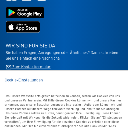
öffnet
öffnet
öffnet
in
in
Jetzt
in
neuem
neuem
bei
neuem
Tab
Tab
Google
Tab
Jetzt
Play
im
laden
App
-
Store
die
WIR SIND FÜR SIE DA!
laden
Virbac-
Sie haben Fragen, Anregungen oder Ähnliches? Dann schreiben
-
Shopping
Sie uns einfach eine Nachricht:
die
App
Virbac-
Zum Kontaktformular
-
Shopping
öffnet
App
im
Cookie-Einstellungen
BESTELLUNG WIDERRUFEN
-
neuen
öffnet
Tab
im
Um unsere Webseite erfolgreich betreiben zu können, setzen wir Cookies von uns
UNSER SERVICE
neuen
und unseren Partnern ein. Mit Hilfe dieser Cookies können wir und unsere Partner
Tab
erkennen, was unsere Besucher besonders interessiert. Außerdem können wir und
UNSERE TOP-KATEGORIEN
unsere Partner auf diesem Wege relevante Werbung und Inhalte für Sie anzeigen.
Um diese Cookies setzen zu dürfen, benötigen wir Ihre Einwilligung. Diese können
Sie jederzeit mit Wirkung für die Zukunft widerrufen. Klicken Sie auf "Einstellungen
GEPRÜFTE QUALITÄT
verwalten", um Ihre Einwilligung für die einzelnen Cookies zu erteilen oder diese
abzulehnen. Mit "Ich bin einverstanden" akzeptieren Sie alle Cookies.Mit "Alles