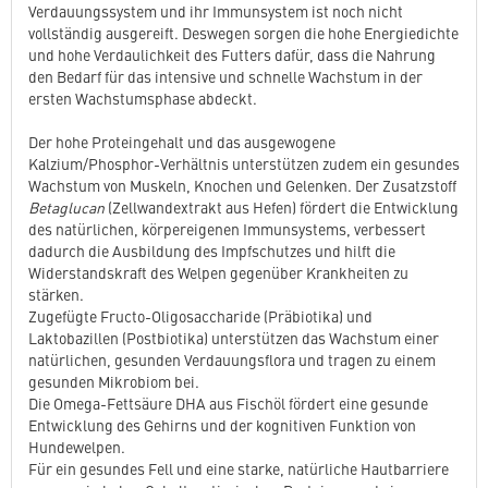
Verdauungssystem und ihr Immunsystem ist noch nicht
vollständig ausgereift. Deswegen sorgen die hohe Energiedichte
und hohe Verdaulichkeit des Futters dafür, dass die Nahrung
den Bedarf für das intensive und schnelle Wachstum in der
ersten Wachstumsphase abdeckt.
Der hohe Proteingehalt und das ausgewogene
Kalzium/Phosphor-Verhältnis unterstützen zudem ein gesundes
Wachstum von Muskeln, Knochen und Gelenken. Der Zusatzstoff
Betaglucan
(Zellwandextrakt aus Hefen) fördert die Entwicklung
des natürlichen, körpereigenen Immunsystems, verbessert
dadurch die Ausbildung des Impfschutzes und hilft die
Widerstandskraft des Welpen gegenüber Krankheiten zu
stärken.
Zugefügte Fructo-Oligosaccharide (Präbiotika) und
Laktobazillen (Postbiotika) unterstützen das Wachstum einer
natürlichen, gesunden Verdauungsflora und tragen zu einem
gesunden Mikrobiom bei.
Die Omega-Fettsäure DHA aus Fischöl fördert eine gesunde
Entwicklung des Gehirns und der kognitiven Funktion von
Hundewelpen.
Für ein gesundes Fell und eine starke, natürliche Hautbarriere