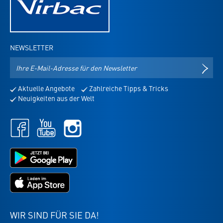
NEWSLETTER
E-
NEWS
Mail-
Adresse
Aktuelle Angebote
Zahlreiche Tipps & Tricks
für
Neuigkeiten aus der Welt
den
Newsletter
Facebook
Youtube
Instagram
-
-
-
öffnet
öffnet
öffnet
in
in
Jetzt
in
neuem
neuem
bei
neuem
Tab
Tab
Google
Tab
Jetzt
Play
im
laden
App
-
Store
die
WIR SIND FÜR SIE DA!
laden
Virbac-