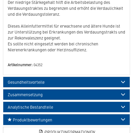
Der niedrige Stärkegehalt hilft die Arbeitsbelastung des
Verdauungstraktes zu begrenzen und erhöht die Verdaulichkeit
und die Verdauungstoleranz.
Dieses Alleinfuttermittel für erwachsene und ältere Hunde ist
zur Unterstützung bei Erkrankungen des Verdauungstrakts und
zur Rekonvaleszenz geeignet.
Es sollte nicht eingesetzt werden bei chronischen
Nierenerkrankungen oder Herzinsuffizienz.
Artikelnummer:
04352
Gesundheitsvorteile
Zusammensetzung
Analytische Bestandteile
Produktbewertungen
PRODUKTINFORMATIONEN