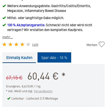
Weitere Anwendungsgebiete: Gastritits/Colitis/Enteritis,
Megacolon, Inflammatory Bowel Disease
Mittel- oder langfristige Gabe möglich.
100 % Akzeptanzgarantie:
Schmeckt nicht oder wird nicht
vertragen? Wir erstatten den kompletten Kaufpreis.
mehr...
Dog
(
60
)
Merken
Gastro
Digestive
Einmalig Kaufen
Spar-Abo - 10 %
Support
in
die
60,44
€
*
Merkliste
67,15 €
hinzufügen
Grundpreis: 8,63 EUR / 1 kg
* inkl. MwSt und zzgl.
Versandkosten
Lieferbar - Lieferzeit 3-5 Werktage