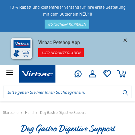
10 % Rabatt und kostenfreier Versand für Ihre erste Bestellung
mit dem Gutschein
NEU10
GUTSCHEIN KOPIEREN
×
Virbac Petshop App
HIER HERUNTERLADEN
0
Produktmenü
anzeigen
Logo
Suche
SU
Virbac
im
-
Header
Ihr
im
Online
mobilen
Startseite
Hund
Dog Gastro Digestive Support
Shop
Shop
für
Dog Gastro Digestive Support
spezielles
Tierfutter