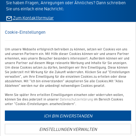
Sie haben Fragen, Anregungen oder Ähnliches? Dann schreiben
-
Shopping
Sie uns einfach eine Nachricht:
die
App
Virbac-
Zum Kontaktformular
-
Shopping
öffnet
App
im
Cookie-Einstellungen
BESTELLUNG WIDERRUFEN
-
neuen
öffnet
Tab
im
Um unsere Webseite erfolgreich betreiben zu können, setzen wir Cookies von uns
UNSER SERVICE
neuen
und unseren Partnern ein. Mit Hilfe dieser Cookies können wir und unsere Partner
Tab
erkennen, was unsere Besucher besonders interessiert. Außerdem können wir und
UNSERE TOP-KATEGORIEN
unsere Partner auf diesem Wege relevante Werbung und Inhalte für Sie anzeigen.
Um diese Cookies setzen zu dürfen, benötigen wir Ihre Einwilligung. Diese können
Sie jederzeit mit Wirkung für die Zukunft widerrufen. Klicken Sie auf "Einstellungen
GEPRÜFTE QUALITÄT
verwalten", um Ihre Einwilligung für die einzelnen Cookies zu erteilen oder diese
abzulehnen. Mit "Ich bin einverstanden" akzeptieren Sie alle Cookies.Mit "Alles
Ablehnen" werden nur die unbedingt notwendigen Cookies gesetzt.
Wenn Sie später Ihre erteilten Einwilligungen einsehen oder widerrufen wollen,
Link
können Sie dies jederzeit in unserer
Datenschutzerklärung
im Bereich Cookies
zur
unter "Cookie-Einstellungen: ansehen/ändern".
Zahlungsarten-
ICH BIN EINVERSTANDEN
Informationsseite
Link
zur
EINSTELLUNGEN VERWALTEN
Versandkosten-