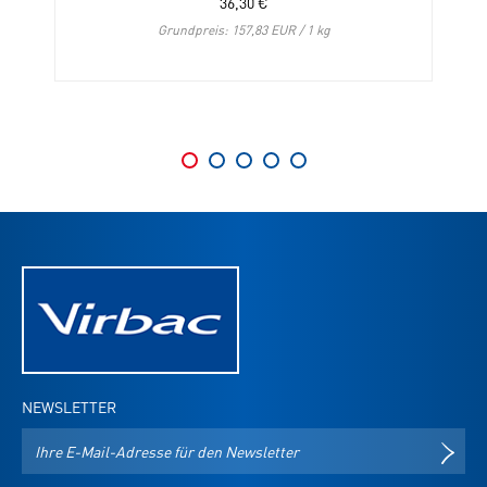
36,30
€
Grundpreis: 157,83 EUR / 1 kg
NEWSLETTER
E-
NEWS
Mail-
Adresse