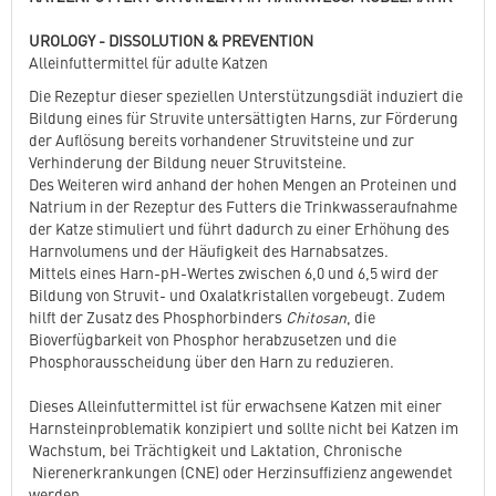
UROLOGY - DISSOLUTION & PREVENTION
Alleinfuttermittel für adulte Katzen
Die Rezeptur dieser speziellen Unterstützungsdiät induziert die
Bildung eines für Struvite untersättigten Harns, zur Förderung
der Auflösung bereits vorhandener Struvitsteine und zur
Verhinderung der Bildung neuer Struvitsteine.
Des Weiteren wird anhand der hohen Mengen an Proteinen und
Natrium in der Rezeptur des Futters die Trinkwasseraufnahme
der Katze stimuliert und führt dadurch zu einer Erhöhung des
Harnvolumens und der Häufigkeit des Harnabsatzes.
Mittels eines Harn-pH-Wertes zwischen 6,0 und 6,5 wird der
Bildung von Struvit- und Oxalatkristallen vorgebeugt. Zudem
hilft der Zusatz des Phosphorbinders
Chitosan
, die
Bioverfügbarkeit von Phosphor herabzusetzen und die
Phosphorausscheidung über den Harn zu reduzieren.
Dieses Alleinfuttermittel ist für erwachsene Katzen mit einer
Harnsteinproblematik konzipiert und sollte nicht bei Katzen im
Wachstum, bei Trächtigkeit und Laktation, Chronische
Nierenerkrankungen (CNE) oder Herzinsuffizienz angewendet
werden.