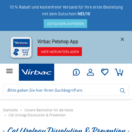
10 % Rabatt und kostenfreier Versand für Ihre erste Bestellung
mit dem Gutschein
NEU10
GUTSCHEIN KOPIEREN
×
Virbac Petshop App
HIER HERUNTERLADEN
0
Produktmenü
anzeigen
Logo
Suche
SU
Virbac
im
-
Header
Ihr
im
Online
mobilen
Startseite
Unsere Bestseller für die Katze
Shop
Cat Urology Dissolution & Prevention
Shop
für
spezielles
Cat Urology Dissolution & Prevention
Tierfutter