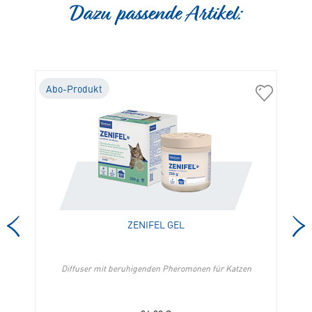
Dazu passende Artikel:
Abo-Produkt
A
04500
01426
Futterbehälter
Zenifel
(3
Gel
KG)
in
in
die
die
Merkliste
Merkliste
hinzufügen
hinzufügen
ZENIFEL GEL
Diffuser mit beruhigenden Pheromonen für Katzen