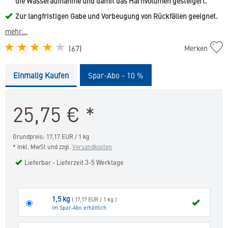
die Wasseraufnahme und damit das Harnvolumen gesteigert.
Zur langfristigen Gabe und Vorbeugung von Rückfällen geeignet.
mehr...
Cat
(
67
)
Merken
Urology
Dissolution
Einmalig Kaufen
Spar-Abo - 10 %
&
Prevention
in
25,75
€
*
die
Merkliste
hinzufügen
Grundpreis: 17,17 EUR / 1 kg
* inkl. MwSt und zzgl.
Versandkosten
Lieferbar - Lieferzeit 3-5 Werktage
1,5 kg
( 17,17 EUR / 1 kg )
im Spar-Abo erhältlich