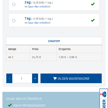
3 kg
( 14,75 EUR / 1 kg )
im Spar-Abo erhältlich
7 kg
( 11,99 EUR / 1 kg )
im Spar-Abo erhältlich
SPARTIPP
Menge
Preis
Ersparnis
ab 2
24,75 €
1,00 € = 3.88 %
Menge
-
+
IN DEN WARENKORB
des
Produkts
Unser Abo im Überblick
Keine Mindestlaufzeit