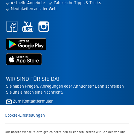
Aktuelle Angebote
Zahlreiche Tipps & Tricks
für
Neuigkeiten aus der Welt
den
Newsletter
Facebook
Youtube
Instagram
-
-
-
öffnet
öffnet
öffnet
in
in
Jetzt
in
neuem
neuem
bei
neuem
Tab
Tab
Google
Tab
Jetzt
Play
im
laden
App
-
Store
die
WIR SIND FÜR SIE DA!
laden
Virbac-
Sie haben Fragen, Anregungen oder Ähnliches? Dann schreiben
-
Shopping
Sie uns einfach eine Nachricht:
die
App
Virbac-
Zum Kontaktformular
-
Shopping
öffnet
App
im
Cookie-Einstellungen
BESTELLUNG WIDERRUFEN
-
neuen
öffnet
Tab
im
Um unsere Webseite erfolgreich betreiben zu können, setzen wir Cookies von uns
neuen