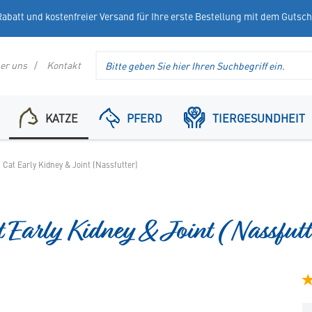
abatt und kostenfreier Versand für Ihre erste Bestellung mit dem Gutsc
Suche
er uns
Kontakt
im
Header
KATZE
PFERD
TIERGESUNDHEIT
Cat Early Kidney & Joint (Nassfutter)
t Early Kidney & Joint (Nassfutt