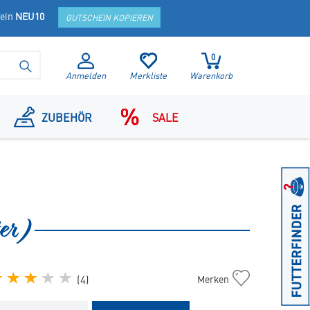
hein
NEU10
GUTSCHEIN KOPIEREN
0
SUCHE STARTEN
Anmelden
Merkliste
Warenkorb
ZUBEHÖR
SALE
er)
Cat
(
4
)
Merken
Early
Kidney