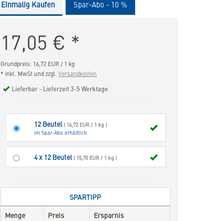
Einmalig Kaufen
Spar-Abo - 10 %
&
Joint
(Nassfutter)
17,05
€
*
in
die
Merkliste
Grundpreis: 16,72 EUR / 1 kg
hinzufügen
* inkl. MwSt und zzgl.
Versandkosten
Lieferbar - Lieferzeit 3-5 Werktage
12 Beutel
( 16,72 EUR / 1 kg )
im Spar-Abo erhältlich
4 x 12 Beutel
( 15,70 EUR / 1 kg )
SPARTIPP
Menge
Preis
Ersparnis