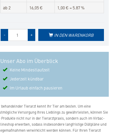
ab 2
16,05 €
1,00 € = 5.87 %
Menge
-
+
IN DEN WARENKORB
des
Produkts
Unser Abo im Überblick
Keine Mindestlaufzeit
Jederzeit kündbar
Im Urlaub einfach pausieren
r behandelnder Tierarzt kennt Ihr Tier am besten. Um eine
stmögliche Versorgung Ihres Lieblings zu gewährleisten, können Sie
e Produkte nicht nur in der Tierarztpraxis, sondern auch im Virbac-
lineshop erwerben, sodass insbesondere langfristige Diätpläne und
legemaßnahmen verwirklicht werden können. Für Ihren Tierarzt