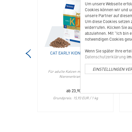
01145
04454
Um unsere Webseite erfolg
Recovital
Cat
Cookies können wir und u
Tonicum
Early
unsere Partner auf diesem
Katze
Kidney
Um diese Cookies setzen z
in
&
widerrufen. Klicken Sie au
die
Joint
abzulehnen. Mit "Ich bin 
Merkliste
in
notwendigen Cookies gese
hinzufügen
die
Merkliste
Wenn Sie später Ihre erte
CUM KATZE
CAT EARLY KIDNEY & JOINT
hinzufügen
Datenschutzerklärung
im 
EINSTELLUNGEN VE
el für Katzen
Für adulte Katzen mit Gelenk- und
z
Nierenerkrankungen
€
ab
23,90
€
s: 151,85 EUR / 1 l
Grundpreis: 15,93 EUR / 1 kg