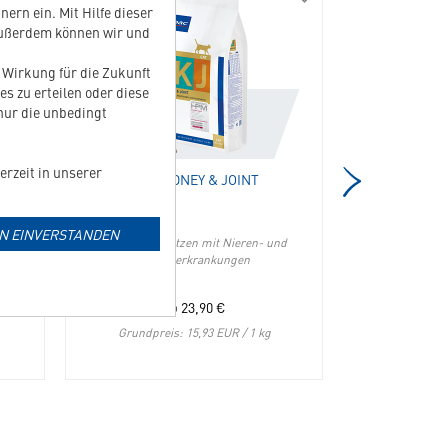
01569
04456
ern ein. Mit Hilfe dieser
Movoflex
Cat
Außerdem können wir und
Katze
Kidney
in
&
t Wirkung für die Zukunft
die
Joint
es zu erteilen oder diese
Merkliste
in
 nur die unbedingt
hinzufügen
die
Merkliste
hinzufügen
erzeit in unserer
CAT KIDNEY & JOINT
RECOVITA
IN EINVERSTANDEN
ützung
Für adulte Katzen mit Nieren- und
Ergänzungsfu
Gelenkerkrankungen
ab
23,90
€
Grundpreis: 15,93 EUR / 1 kg