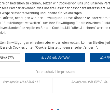
01206
reich betreiben zu können, setzen wir Cookies von uns und unseren Partn
Pronefra
nsere Partner erkennen, was unsere Besucher besonders interessiert. 
in
 Wege relevante Werbung und Inhalte für Sie anzeigen.
die
u dürfen, benötigen wir Ihre Einwilligung. Diese können Sie jederzeit mi
Merkliste
f "Einstellungen verwalten", um Ihre Einwilligung für die einzelnen Cooki
hinzufügen
einverstanden" akzeptieren Sie alle Cookies.Mit "Alles Ablehnen" werden
tzt.
ilten Einwilligungen einsehen oder widerrufen wollen, können Sie dies jed
PRONEFRA
MOVOFLEX KATZE
Bereich Cookies unter "Cookie-Einstellungen: ansehen/ändern".
RWALTEN
ALLES ABLEHNEN
ICH B
ur Erhaltung einer ausgeglichenen
zur Gelenks- und Mobilitätsunterst
Nierenfunktion
für Katzen
Datenschutz
|
Impressum
ab
25,90
€
26,46
€
29,40
€
Grundpreis: 431,67 EUR / 1 l
Grundpreis: 0,88 EUR / 1 St.