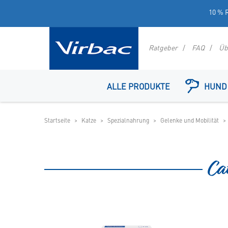
10 % R
Ratgeber
FAQ
Üb
Logo
Virbac
ALLE PRODUKTE
HUND
-
Ihr
Online
Startseite
Katze
Spezialnahrung
Gelenke und Mobilität
Shop
für
spezielles
Tierfutter
Ca