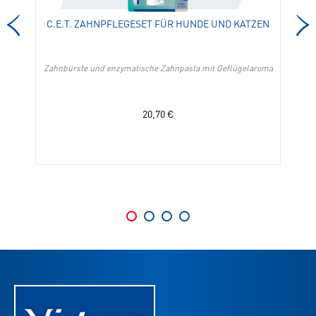
die
C.E.T. ZAHNPFLEGESET FÜR HUNDE UND KATZEN
Merkliste
hinzufügen
Zahnbürste und enzymatische Zahnpasta mit Geflügelaroma
En
20,70
€