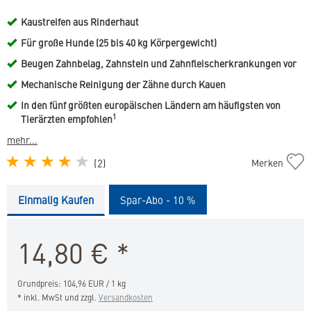
Kaustreifen aus Rinderhaut
Für große Hunde (25 bis 40 kg Körpergewicht)
Beugen Zahnbelag, Zahnstein und Zahnfleischerkrankungen vor
Mechanische Reinigung der Zähne durch Kauen
In den fünf größten europäischen Ländern am häufigsten von
1
Tierärzten empfohlen
mehr...
C.E.T.
(
2
)
Merken
Kaustreifen
für
Einmalig Kaufen
Spar-Abo - 10 %
große
Hunde
in
14,80
€
*
die
Merkliste
hinzufügen
Grundpreis: 104,96 EUR / 1 kg
* inkl. MwSt und zzgl.
Versandkosten