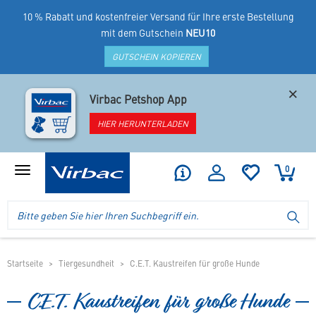
10 % Rabatt und kostenfreier Versand für Ihre erste Bestellung
mit dem Gutschein
NEU10
GUTSCHEIN KOPIEREN
×
Virbac Petshop App
HIER HERUNTERLADEN
0
Produktmenü
anzeigen
Logo
Suche
SU
Virbac
im
-
Header
Ihr
im
Online
mobilen
Startseite
Tiergesundheit
C.E.T. Kaustreifen für große Hunde
Shop
Shop
für
C.E.T. Kaustreifen für große Hunde
spezielles
Tierfutter