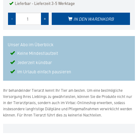
Lieferbar - Lieferzeit 3-5 Werktage
Menge
-
+
IN DEN WARENKORB
des
Produkts
Unser Abo im Überblick
Keine Mindestlaufzeit
Jederzeit kündbar
Im Urlaub einfach pausieren
Ihr behandelnder Tierarzt kennt Ihr Tier am besten. Um eine bestmögliche
Versorgung Ihres Lieblings zu gewährleisten, können Sie die Produkte nicht nur
in der Tierarztpraxis, sondern auch im Virbac-Onlineshop erwerben, sodass
insbesondere langfristige Diätpläne und Pflegemaßnahmen verwirklicht werden
können. Für Ihren Tierarzt führt dies zu keinerlei Nachteilen.