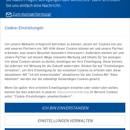
Shopping
Sie uns einfach eine Nachricht:
die
App
Virbac-
Zum Kontaktformular
-
Shopping
öffnet
App
im
Cookie-Einstellungen
BESTELLUNG WIDERRUFEN
-
neuen
öffnet
Tab
im
Um unsere Webseite erfolgreich betreiben zu können, setzen wir Cookies von uns
UNSER SERVICE
neuen
und unseren Partnern ein. Mit Hilfe dieser Cookies können wir und unsere Partner
Tab
erkennen, was unsere Besucher besonders interessiert. Außerdem können wir und
UNSERE TOP-KATEGORIEN
unsere Partner auf diesem Wege relevante Werbung und Inhalte für Sie anzeigen.
Um diese Cookies setzen zu dürfen, benötigen wir Ihre Einwilligung. Diese können
Sie jederzeit mit Wirkung für die Zukunft widerrufen. Klicken Sie auf "Einstellungen
GEPRÜFTE QUALITÄT
verwalten", um Ihre Einwilligung für die einzelnen Cookies zu erteilen oder diese
abzulehnen. Mit "Ich bin einverstanden" akzeptieren Sie alle Cookies.Mit "Alles
Ablehnen" werden nur die unbedingt notwendigen Cookies gesetzt.
Wenn Sie später Ihre erteilten Einwilligungen einsehen oder widerrufen wollen,
Link
können Sie dies jederzeit in unserer
Datenschutzerklärung
im Bereich Cookies
zur
unter "Cookie-Einstellungen: ansehen/ändern".
Zahlungsarten-
ICH BIN EINVERSTANDEN
Informationsseite
Link
zur
EINSTELLUNGEN VERWALTEN
Versandkosten-