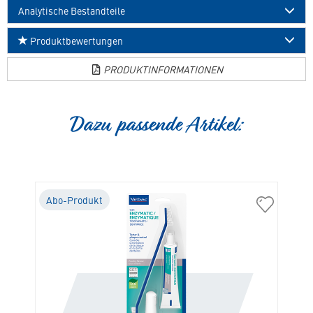
Analytische Bestandteile
Produktbewertungen
PRODUKTINFORMATIONEN
Dazu passende Artikel:
Abo-Produkt
A
01117
01106
Vet
C.E.T.
Aquadent
Zahnpflege
Fr3sh
für
in
Hunde
die
und
Merkliste
Katzen
hinzufügen
in