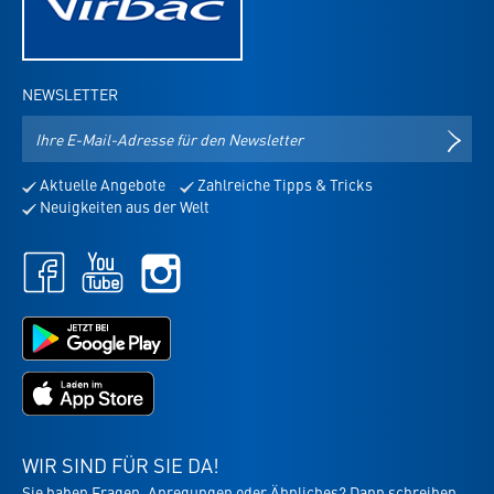
NEWSLETTER
E-
NEWS
Mail-
Adresse
Aktuelle Angebote
Zahlreiche Tipps & Tricks
für
Neuigkeiten aus der Welt
den
Newsletter
Facebook
Youtube
Instagram
-
-
-
öffnet
öffnet
öffnet
in
in
Jetzt
in
neuem
neuem
bei
neuem
Tab
Tab
Google
Tab
Jetzt
Play
im
laden
App
-
Store
die
WIR SIND FÜR SIE DA!
laden
Virbac-
Sie haben Fragen, Anregungen oder Ähnliches? Dann schreiben
-