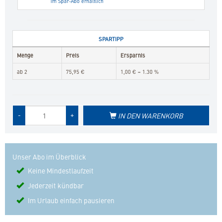
im Spar-Abo erhältlich
SPARTIPP
Menge
Preis
Ersparnis
ab 2
75,95 €
1,00 € = 1.30 %
Menge
-
+
IN DEN WARENKORB
des
Produkts
Unser Abo im Überblick
Keine Mindestlaufzeit
Jederzeit kündbar
Im Urlaub einfach pausieren