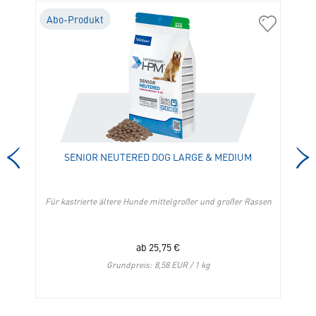
Abo-Produkt
A
04350
05111
Dog
Senior
Gastro
Neutered
Digestive
Dog
Support
Large
in
&
die
Medium
Merkliste
in
hinzufügen
die
SENIOR NEUTERED DOG LARGE & MEDIUM
Merkliste
hinzufügen
Für kastrierte ältere Hunde mittelgroßer und großer Rassen
ab
25,75
€
Grundpreis: 8,58 EUR / 1 kg