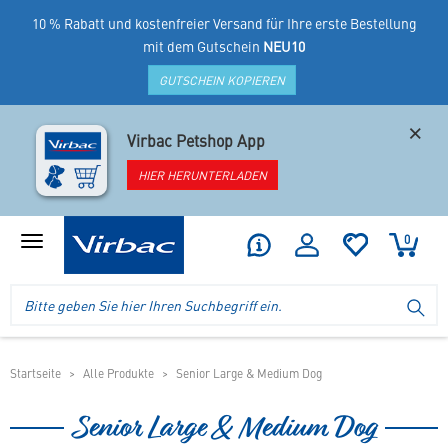
10 % Rabatt und kostenfreier Versand für Ihre erste Bestellung
mit dem Gutschein
NEU10
GUTSCHEIN KOPIEREN
×
Virbac Petshop App
HIER HERUNTERLADEN
0
Produktmenü
anzeigen
Logo
Suche
SU
Virbac
im
-
Header
Ihr
im
Online
mobilen
Startseite
Alle Produkte
Senior Large & Medium Dog
Shop
Shop
für
Senior Large & Medium Dog
spezielles
Tierfutter