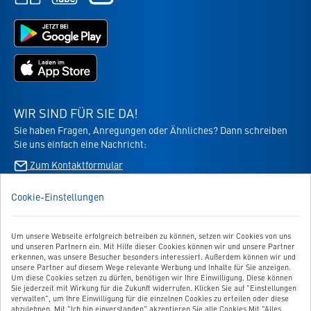
öffnet
öffnet
öffnet
in
in
Jetzt
in
neuem
neuem
bei
neuem
Tab
Tab
Google
Tab
Jetzt
Play
im
laden
App
-
Store
die
WIR SIND FÜR SIE DA!
laden
Virbac-
Sie haben Fragen, Anregungen oder Ähnliches? Dann schreiben
-
Shopping
Sie uns einfach eine Nachricht:
die
App
Virbac-
Zum Kontaktformular
-
Shopping
öffnet
App
im
Cookie-Einstellungen
BESTELLUNG WIDERRUFEN
-
neuen
öffnet
Tab
im
Um unsere Webseite erfolgreich betreiben zu können, setzen wir Cookies von uns
UNSER SERVICE
neuen
und unseren Partnern ein. Mit Hilfe dieser Cookies können wir und unsere Partner
Tab
erkennen, was unsere Besucher besonders interessiert. Außerdem können wir und
UNSERE TOP-KATEGORIEN
unsere Partner auf diesem Wege relevante Werbung und Inhalte für Sie anzeigen.
Um diese Cookies setzen zu dürfen, benötigen wir Ihre Einwilligung. Diese können
Sie jederzeit mit Wirkung für die Zukunft widerrufen. Klicken Sie auf "Einstellungen
GEPRÜFTE QUALITÄT
verwalten", um Ihre Einwilligung für die einzelnen Cookies zu erteilen oder diese
abzulehnen. Mit "Ich bin einverstanden" akzeptieren Sie alle Cookies.Mit "Alles