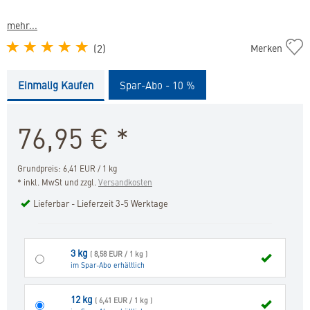
mehr...
Senior
(
2
)
Merken
Large
&
Einmalig Kaufen
Spar-Abo - 10 %
Medium
Dog
in
76,95
€
*
die
Merkliste
hinzufügen
Grundpreis: 6,41 EUR / 1 kg
* inkl. MwSt und zzgl.
Versandkosten
Lieferbar - Lieferzeit 3-5 Werktage
3 kg
( 8,58 EUR / 1 kg )
im Spar-Abo erhältlich
12 kg
( 6,41 EUR / 1 kg )