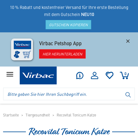
10 % Rabatt und kostenfreier Versand für Ihre erste Bestellung
mit dem Gutschein
NEU10
GUTSCHEIN KOPIEREN
×
Virbac Petshop App
HIER HERUNTERLADEN
0
Produktmenü
anzeigen
Logo
Suche
SU
Virbac
im
-
Header
Ihr
im
Online
mobilen
Startseite
Tiergesundheit
Recovital Tonicum Katze
Shop
Shop
für
Recovital Tonicum Katze
spezielles
Tierfutter