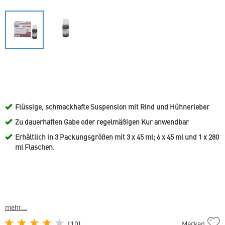
Flüssige, schmackhafte Suspension mit Rind und Hühnerleber
Zu dauerhaften Gabe oder regelmäßigen Kur anwendbar
Erhältlich in 3 Packungsgrößen mit 3 x 45 ml; 6 x 45 ml und 1 x 280
ml Flaschen.
mehr...
Recovital
(
10
)
Merken