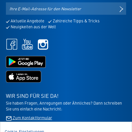
E-
NEWS
Mail-
Adresse
Aktuelle Angebote
Zahlreiche Tipps & Tricks
für
Neuigkeiten aus der Welt
den
Newsletter
Facebook
Youtube
Instagram
-
-
-
öffnet
öffnet
öffnet
in
in
Jetzt
in
neuem
neuem
bei
neuem
Tab
Tab
Google
Tab
Jetzt
Play
im
laden
App
-
Store
die
WIR SIND FÜR SIE DA!
laden
Virbac-
Sie haben Fragen, Anregungen oder Ähnliches? Dann schreiben
-
Shopping
Sie uns einfach eine Nachricht:
die
App
Virbac-
Zum Kontaktformular
-
Shopping
öffnet
App
im
Cookie-Einstellungen
BESTELLUNG WIDERRUFEN