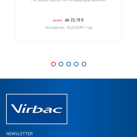
ab
23,18
€
25,75
€
Grundpreis: 15,45 EUR / 1 kg
NEWSLETTER