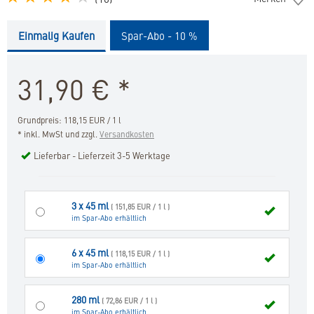
Tonicum
Katze
Einmalig Kaufen
Spar-Abo - 10 %
in
die
Merkliste
31,90
€
*
hinzufügen
Grundpreis: 118,15 EUR / 1 l
* inkl. MwSt und zzgl.
Versandkosten
Lieferbar - Lieferzeit 3-5 Werktage
3 x 45 ml
( 151,85 EUR / 1 l )
im Spar-Abo erhältlich
6 x 45 ml
( 118,15 EUR / 1 l )
im Spar-Abo erhältlich
280 ml
( 72,86 EUR / 1 l )
im Spar-Abo erhältlich