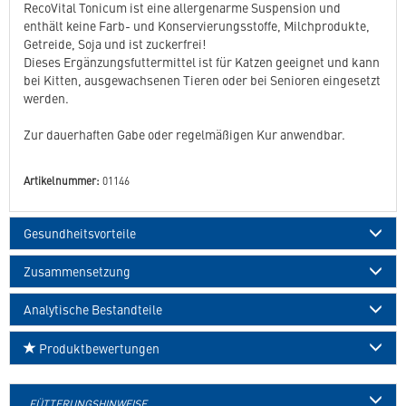
RecoVital Tonicum ist eine allergenarme Suspension und
enthält keine Farb- und Konservierungsstoffe, Milchprodukte,
Getreide, Soja und ist zuckerfrei!
Dieses Ergänzungsfuttermittel ist für Katzen geeignet und kann
bei Kitten, ausgewachsenen Tieren oder bei Senioren eingesetzt
werden.
Zur dauerhaften Gabe oder regelmäßigen Kur anwendbar.
Artikelnummer:
01146
Gesundheitsvorteile
Zusammensetzung
Analytische Bestandteile
Produktbewertungen
FÜTTERUNGSHINWEISE