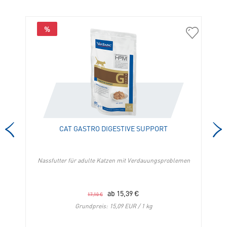
%
04461_1
04714
Set
Cat
Cat
Gastro
Gastro
Digestive
Digestive
Support
Support
in
+
die
Nassfutter
Merkliste
in
hinzufügen
CAT GASTRO DIGESTIVE SUPPORT
die
Merkliste
hinzufügen
en
Nassfutter für adulte Katzen mit Verdauungsproblemen
ab
15,39
€
17,10
€
Grundpreis: 15,09 EUR / 1 kg