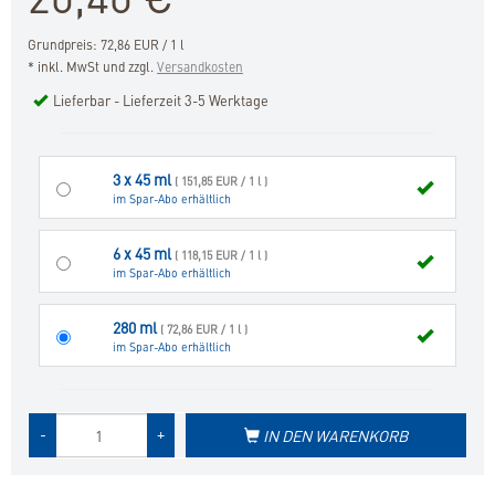
Grundpreis: 72,86 EUR / 1 l
* inkl. MwSt und zzgl.
Versandkosten
Lieferbar - Lieferzeit 3-5 Werktage
3 x 45 ml
( 151,85 EUR / 1 l )
im Spar-Abo erhältlich
6 x 45 ml
( 118,15 EUR / 1 l )
im Spar-Abo erhältlich
280 ml
( 72,86 EUR / 1 l )
im Spar-Abo erhältlich
Menge
-
+
IN DEN WARENKORB
des
Produkts