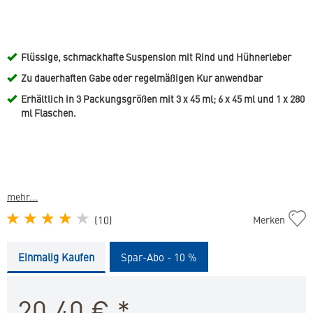
Flüssige, schmackhafte Suspension mit Rind und Hühnerleber
Zu dauerhaften Gabe oder regelmäßigen Kur anwendbar
Erhältlich in 3 Packungsgrößen mit 3 x 45 ml; 6 x 45 ml und 1 x 280
ml Flaschen.
mehr...
Recovital
(
10
)
Merken
Tonicum
Katze
Einmalig Kaufen
Spar-Abo - 10 %
in
die
Merkliste
20,40
€
*
hinzufügen