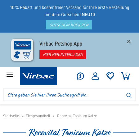
10 % Rabatt und kostenfreier Versand für Ihre erste Bestellung
mit dem Gutschein
NEU10
GUTSCHEIN KOPIEREN
×
Virbac Petshop App
HIER HERUNTERLADEN
0
Produktmenü
anzeigen
Logo
Suche
SU
Virbac
im
-
Header
Ihr
im
Online
mobilen
Startseite
Tiergesundheit
Recovital Tonicum Katze
Shop
Shop
für
Recovital Tonicum Katze
spezielles
Tierfutter