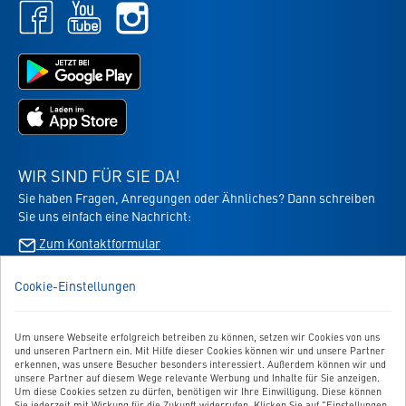
Facebook
Youtube
Instagram
-
-
-
öffnet
öffnet
öffnet
in
in
Jetzt
in
neuem
neuem
bei
neuem
Tab
Tab
Google
Tab
Jetzt
Play
im
laden
App
-
Store
die
WIR SIND FÜR SIE DA!
laden
Virbac-
Sie haben Fragen, Anregungen oder Ähnliches? Dann schreiben
-
Shopping
Sie uns einfach eine Nachricht:
die
App
Virbac-
Zum Kontaktformular
-
Shopping
öffnet
App
im
Cookie-Einstellungen
BESTELLUNG WIDERRUFEN
-
neuen
öffnet
Tab
im
Um unsere Webseite erfolgreich betreiben zu können, setzen wir Cookies von uns
UNSER SERVICE
neuen
und unseren Partnern ein. Mit Hilfe dieser Cookies können wir und unsere Partner
Tab
erkennen, was unsere Besucher besonders interessiert. Außerdem können wir und
UNSERE TOP-KATEGORIEN
unsere Partner auf diesem Wege relevante Werbung und Inhalte für Sie anzeigen.
Um diese Cookies setzen zu dürfen, benötigen wir Ihre Einwilligung. Diese können
Sie jederzeit mit Wirkung für die Zukunft widerrufen. Klicken Sie auf "Einstellungen