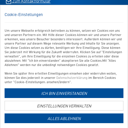
Zum Kontaktformular
-
Shopping
öffnet
App
im
Cookie-Einstellungen
BESTELLUNG WIDERRUFEN
-
neuen
öffnet
Tab
im
Um unsere Webseite erfolgreich betreiben zu können, setzen wir Cookies von uns
UNSER SERVICE
neuen
und unseren Partnern ein. Mit Hilfe dieser Cookies können wir und unsere Partner
Tab
erkennen, was unsere Besucher besonders interessiert. Außerdem können wir und
UNSERE TOP-KATEGORIEN
unsere Partner auf diesem Wege relevante Werbung und Inhalte für Sie anzeigen.
Um diese Cookies setzen zu dürfen, benötigen wir Ihre Einwilligung. Diese können
Sie jederzeit mit Wirkung für die Zukunft widerrufen. Klicken Sie auf "Einstellungen
GEPRÜFTE QUALITÄT
verwalten", um Ihre Einwilligung für die einzelnen Cookies zu erteilen oder diese
abzulehnen. Mit "Ich bin einverstanden" akzeptieren Sie alle Cookies.Mit "Alles
Ablehnen" werden nur die unbedingt notwendigen Cookies gesetzt.
Wenn Sie später Ihre erteilten Einwilligungen einsehen oder widerrufen wollen,
Link
können Sie dies jederzeit in unserer
Datenschutzerklärung
im Bereich Cookies
zur
unter "Cookie-Einstellungen: ansehen/ändern".
Zahlungsarten-
ICH BIN EINVERSTANDEN
Informationsseite
Link
zur
EINSTELLUNGEN VERWALTEN
Versandkosten-
Informationsseite
ALLES ABLEHNEN
Copyright © 2026 Shoplösung von
Websale AG
| Alle Preise verstehen sich
inkl. MwSt und zzgl.
Versandkosten