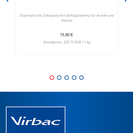
Enzymatische Zahnpasta mit Geflügelaroma für Hunde und
Katzen
15,80
€
Grundpreis: 225,71 EUR / 1 kg