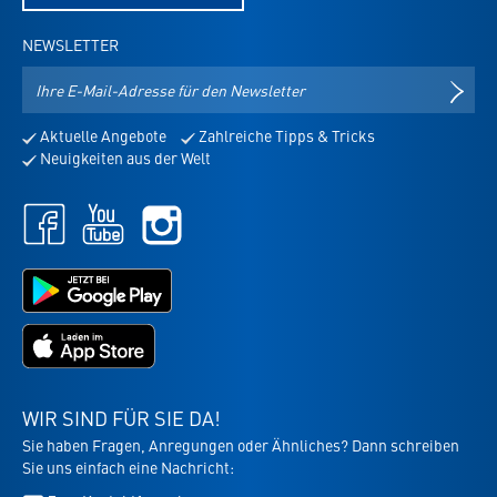
NEWSLETTER
E-
NEWS
Mail-
Adresse
Aktuelle Angebote
Zahlreiche Tipps & Tricks
für
Neuigkeiten aus der Welt
den
Newsletter
Facebook
Youtube
Instagram
-
-
-
öffnet
öffnet
öffnet
in
in
Jetzt
in
neuem
neuem
bei
neuem
Tab
Tab
Google
Tab
Jetzt
Play
im
laden
App
-
Store
die
WIR SIND FÜR SIE DA!
laden
Virbac-
Sie haben Fragen, Anregungen oder Ähnliches? Dann schreiben
-
Shopping
Sie uns einfach eine Nachricht:
die
App
Virbac-