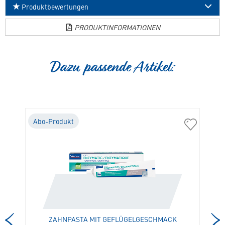
Produktbewertungen
PRODUKTINFORMATIONEN
Dazu passende Artikel:
Abo-Produkt
A
01516
01104
Enterogelan
Zahnpasta
KH
mit
in
Geflügelg
die
in
Merkliste
die
hinzufügen
Merkliste
hinzufügen
ZAHNPASTA MIT GEFLÜGELGESCHMACK
C