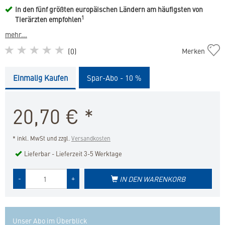
In den fünf größten europäischen Ländern am häufigsten von
1
Tierärzten empfohlen
mehr...
C.E.T.
(
0
)
Merken
Zahnpflegese
für
Einmalig Kaufen
Spar-Abo - 10 %
Hunde
und
Katzen
20,70
€
*
in
die
Merkliste
* inkl. MwSt und zzgl.
Versandkosten
hinzufügen
Lieferbar - Lieferzeit 3-5 Werktage
Menge
-
+
IN DEN WARENKORB
des
Produkts
Unser Abo im Überblick