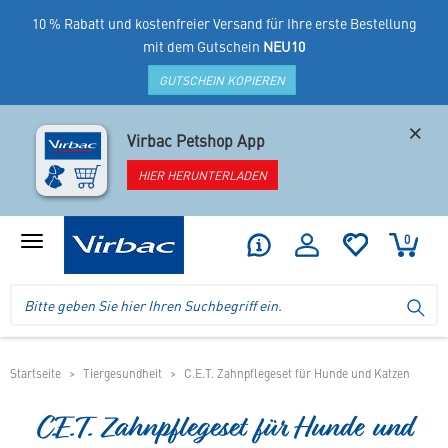
10 % Rabatt und kostenfreier Versand für Ihre erste Bestellung
mit dem Gutschein
NEU10
GUTSCHEIN KOPIEREN
×
Virbac Petshop App
HIER HERUNTERLADEN
0
Produktmenü
anzeigen
Logo
Suche
SU
Virbac
im
-
Header
Ihr
im
Online
mobilen
Startseite
Tiergesundheit
C.E.T. Zahnpflegeset für Hunde und Katzen
Shop
Shop
für
C.E.T. Zahnpflegeset für Hunde und
spezielles
Tierfutter