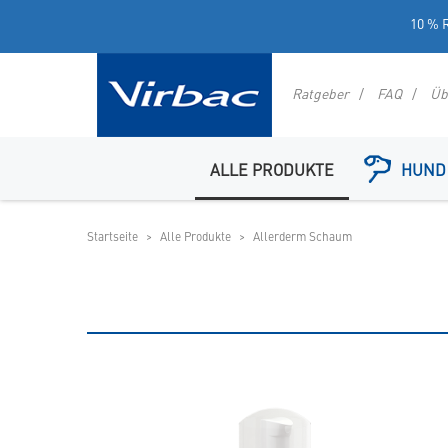
10 % R
Ratgeber
FAQ
Üb
Logo
Virbac
ALLE PRODUKTE
HUND
-
Ihr
Online
Startseite
Alle Produkte
Allerderm Schaum
Shop
für
spezielles
Tierfutter