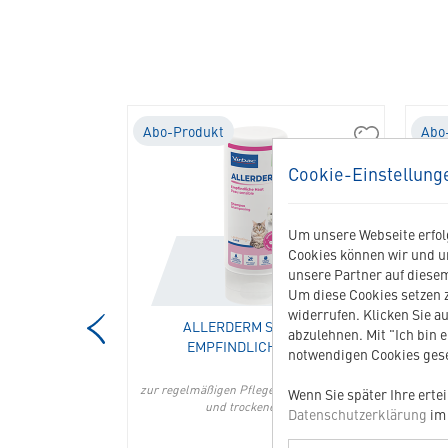
Abo-Produkt
Abo
04471
01540
Cat
Allerderm
Cookie-Einstellung
Dermatology
Shampoo
Support
empfindliche
in
Haut
Um unsere Webseite erfolg
die
in
Cookies können wir und u
Merkliste
die
unsere Partner auf diesem
hinzufügen
Merkliste
Um diese Cookies setzen z
hinzufügen
widerrufen. Klicken Sie au
Y SUPPORT
ALLERDERM SHAMPOO
abzulehnen. Mit "Ich bin 
EMPFINDLICHE HAUT
notwendigen Cookies gese
 Hautproblemen
zur regelmäßigen Pflege bei empfindlicher
zur 
Wenn Sie später Ihre erte
und trockener Haut
Datenschutzerklärung
im 