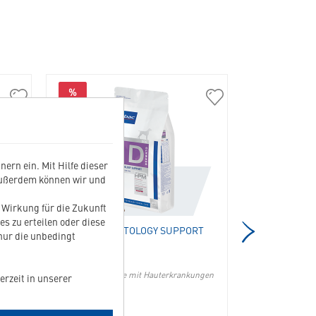
%
%
01548
04331
Allerderm
Dog
Spot-
Dermatology
On
Support
in
in
ern ein. Mit Hilfe dieser
die
die
Außerdem können wir und
Merkliste
Merkliste
hinzufügen
hinzufügen
t Wirkung für die Zukunft
es zu erteilen oder diese
DOG DERMATOLOGY SUPPORT
CAT DERM
 nur die unbedingt
e der
Für adulte Hunde mit Hauterkrankungen
Für adulte Ka
erzeit in unserer