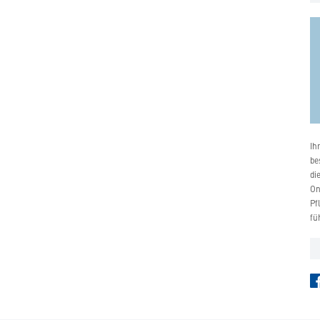
Ih
be
di
On
Pf
fü