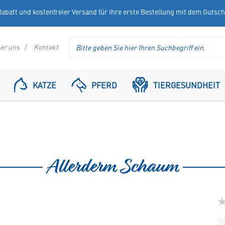
abatt und kostenfreier Versand für Ihre erste Bestellung mit dem Gutsc
Suche
er uns
Kontakt
im
Header
KATZE
PFERD
TIERGESUNDHEIT
Allerderm Schaum