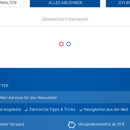
ab
13,30
€
ab
31,40
€
RWALTEN
ALLES ABLEHNEN
ICH B
Grundpreis: 22,17 EUR / 100 ml
Grundpreis: 2.616,67 EUR / 1 l
Datenschutz
|
Impressum
TTER
le Angebote
Zahlreiche Tipps & Tricks
Neuigkeiten aus der Welt
er
eller Versand
Versandkostenfrei ab 29 €