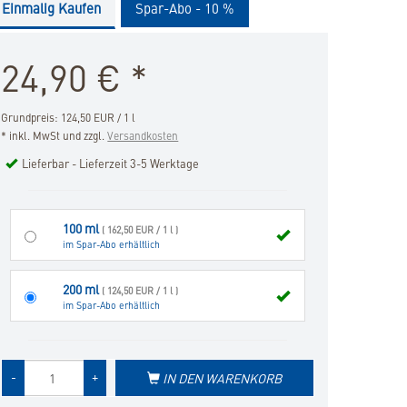
Einmalig Kaufen
Spar-Abo - 10 %
die
Merkliste
hinzufügen
24,90
€
*
Grundpreis: 124,50 EUR / 1 l
* inkl. MwSt und zzgl.
Versandkosten
Lieferbar - Lieferzeit 3-5 Werktage
100 ml
( 162,50 EUR / 1 l )
im Spar-Abo erhältlich
200 ml
( 124,50 EUR / 1 l )
im Spar-Abo erhältlich
Menge
-
+
IN DEN WARENKORB
des
Produkts