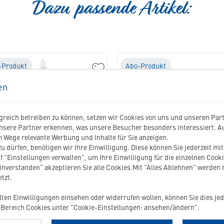
Dazu passende Artikel:
-Produkt
Abo-Produkt
01542
Epiotic
en
Ohrenpflege
in
die
reich betreiben zu können, setzen wir Cookies von uns und unseren Partn
Merkliste
nsere Partner erkennen, was unsere Besucher besonders interessiert. 
hinzufügen
 Wege relevante Werbung und Inhalte für Sie anzeigen.
u dürfen, benötigen wir Ihre Einwilligung. Diese können Sie jederzeit mi
f "Einstellungen verwalten", um Ihre Einwilligung für die einzelnen Cooki
EPIOTIC OHRENPFLEGE
ALLERDERM SPOT-ON
einverstanden" akzeptieren Sie alle Cookies.Mit "Alles Ablehnen" werden
tzt.
Reinigung der Ohren von Hunden und
zur speziellen Pflege bei Imbalanc
ilten Einwilligungen einsehen oder widerrufen wollen, können Sie dies jed
Katzen
Hautbarriere
Bereich Cookies unter "Cookie-Einstellungen: ansehen/ändern".