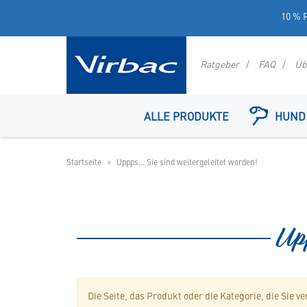
10 % R
Ratgeber
FAQ
Üb
Logo
Virbac
ALLE PRODUKTE
HUND
-
Ihr
Online
Startseite
Uppps... Sie sind weitergeleitet worden!
Shop
für
spezielles
Tierfutter
Upp
Die Seite, das Produkt oder die Kategorie, die Sie v