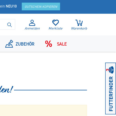
hein
NEU10
GUTSCHEIN KOPIEREN
0
SUCHE STARTEN
Anmelden
Merkliste
Warenkorb
ZUBEHÖR
SALE
den!