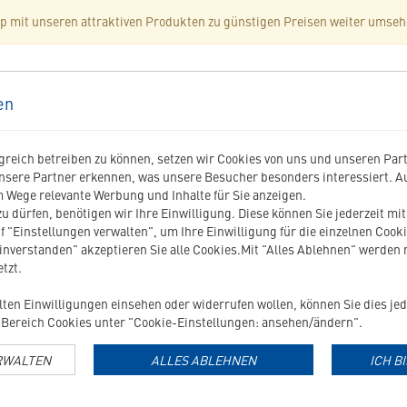
op mit unseren attraktiven Produkten zu günstigen Preisen weiter umseh
en
reich betreiben zu können, setzen wir Cookies von uns und unseren Partn
nsere Partner erkennen, was unsere Besucher besonders interessiert. 
 Wege relevante Werbung und Inhalte für Sie anzeigen.
TTER
u dürfen, benötigen wir Ihre Einwilligung. Diese können Sie jederzeit mi
f "Einstellungen verwalten", um Ihre Einwilligung für die einzelnen Cooki
einverstanden" akzeptieren Sie alle Cookies.Mit "Alles Ablehnen" werden
tzt.
le Angebote
Zahlreiche Tipps & Tricks
Neuigkeiten aus der Welt
ilten Einwilligungen einsehen oder widerrufen wollen, können Sie dies jed
er
eller Versand
Versandkostenfrei ab 29 €
Bereich Cookies unter "Cookie-Einstellungen: ansehen/ändern".
RWALTEN
ALLES ABLEHNEN
ICH B
 SERVICE
UNSERE TOP-KATEGORIE