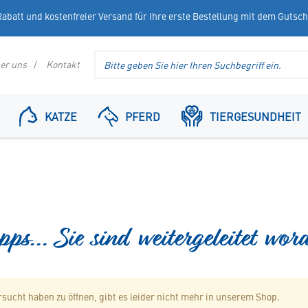
abatt und kostenfreier Versand für Ihre erste Bestellung mit dem Gutsc
Suche
er uns
Kontakt
im
Header
KATZE
PFERD
TIERGESUNDHEIT
ps... Sie sind weitergeleitet wor
ersucht haben zu öffnen, gibt es leider nicht mehr in unserem Shop.